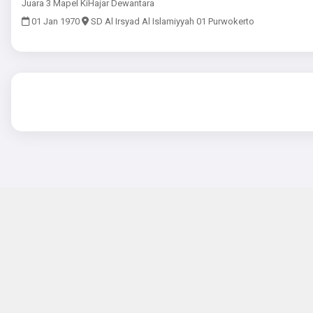
Juara 3 Mapel KiHajar Dewantara
01 Jan 1970
SD Al Irsyad Al Islamiyyah 01 Purwokerto